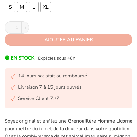
S
M
L
XL
quantité de Grenouillère Homme Licorne Rose
AJOUTER AU PANIER
🟢 EN STOCK
| Expédiez sous 48h
14 jours satisfait ou remboursé
Livraison 7 à 15 jours ouvrés
Service Client 7J/7
Soyez original et enfilez une
Grenouillère Homme Licorne
pour mettre du fun et de la douceur dans votre quotidien.
Osez la combi-pyjama de cet animal imaginaire si mignon,